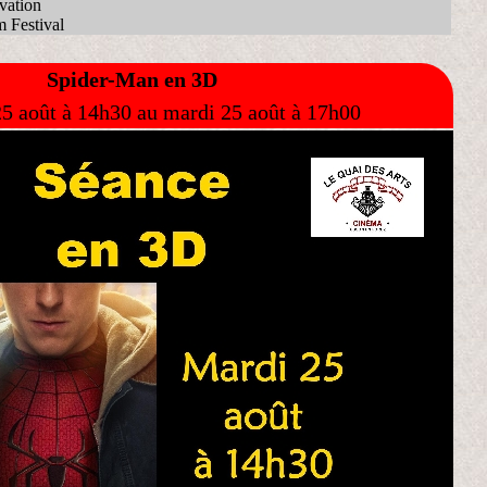
vation
m Festival
Spider-Man en 3D
5 août à 14h30 au mardi 25 août à 17h00