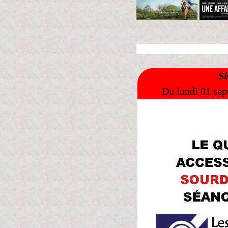
Sé
Du lundi 01 sep