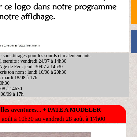
sous-titrages pour les sourds et malentendants :
 éternité : vendredi 24/07 à 14h30
’Âge de Fer : jeudi 30/07 à 14h30
écris ton nom : lundi 10/08 à 20h30
: mardi 18/08 à 17h
20h30
/08 à 14h30
 08/09 à 17h
lles aventures... + PATE A MODELER
 août à 10h30 au vendredi 28 août à 17h00